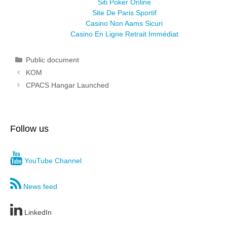
Siti Poker Online
Site De Paris Sportif
Casino Non Aams Sicuri
Casino En Ligne Retrait Immédiat
Categories
Public document
KOM
CPACS Hangar Launched
Follow us
YouTube Channel
News feed
LinkedIn