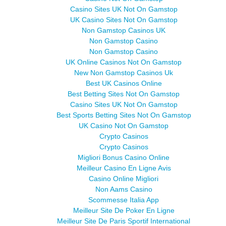
Casino Sites UK Not On Gamstop
UK Casino Sites Not On Gamstop
Non Gamstop Casinos UK
Non Gamstop Casino
Non Gamstop Casino
UK Online Casinos Not On Gamstop
New Non Gamstop Casinos Uk
Best UK Casinos Online
Best Betting Sites Not On Gamstop
Casino Sites UK Not On Gamstop
Best Sports Betting Sites Not On Gamstop
UK Casino Not On Gamstop
Crypto Casinos
Crypto Casinos
Migliori Bonus Casino Online
Meilleur Casino En Ligne Avis
Casino Online Migliori
Non Aams Casino
Scommesse Italia App
Meilleur Site De Poker En Ligne
Meilleur Site De Paris Sportif International